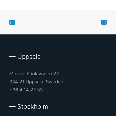
— Uppsala
Morvall Färilavägen 27
334 21 Uppsala, Sweden
+36 4 14 27 33
— Stockholm