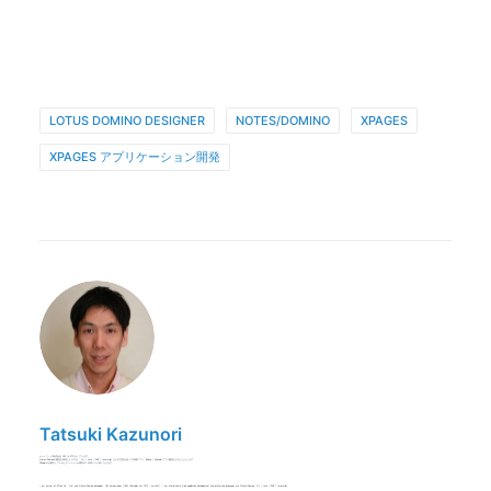
LOTUS DOMINO DESIGNER
NOTES/DOMINO
XPAGES
XPAGES アプリケーション開発
Tatsuki Kazunori
ケートリック株式会社 CEO & CTOをしています。
Notes/Dominoの開発を得意としますが、 C++ / Java / PHP / Javascript などの言語を使ってWEBアプリ、iPhone / Android アプリ開発などをしたりします。
XPagesの仕事をしているとテンションが通常の1.25倍ぐらい高くなります。
I am owner of KTrick Co., Ltd. and Notes/Domino developer. HCL Ambassador (IBM Champion for 2015 - current). I am interested in web application development and preferred languages are Notes/Domino, C++ / Java / PHP / Javascript.