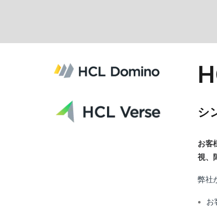
H
シ
お客
視、
弊社が
お