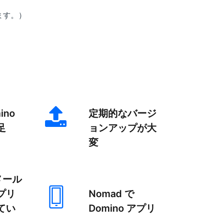
ます。）
ino
定期的なバージ
⾜
ョンアップが⼤
変
メール
プリ
Nomad で
てい
Domino アプリ