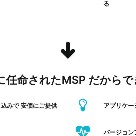
る
 に任命されたMSP だから
センス込みで 安価にご提供
アプリケー
バージョン