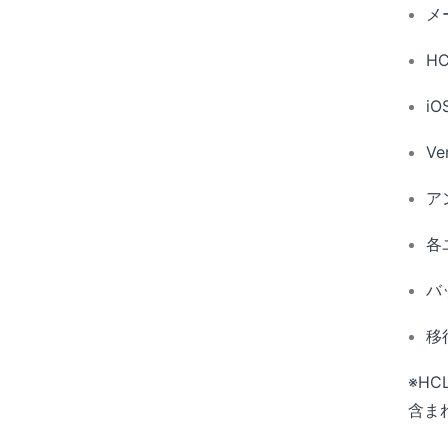
メ
H
i
V
ア
各
バ
移
※HC
含ま