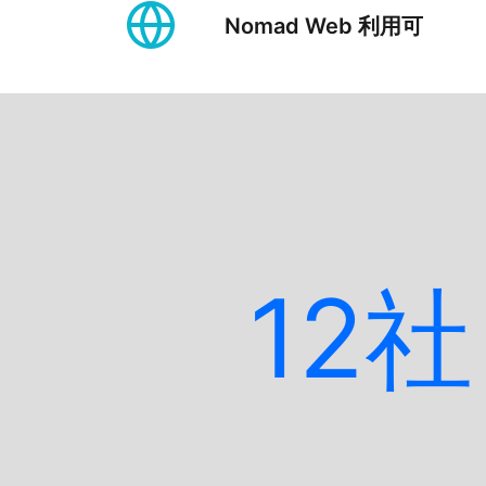
Nomad Web 利⽤可
12
社