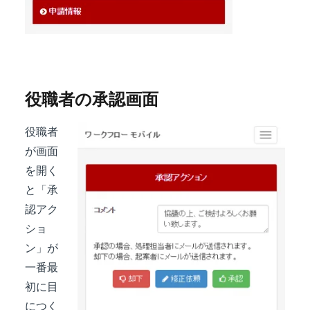
役職者の承認画面
役職者
が画面
を開く
と「承
認アク
ショ
ン」が
一番最
初に目
につく