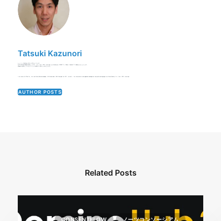
Tatsuki Kazunori
ケートリック株式会社 CEO & CTOをしています。
Notes/Dominoの開発を得意としますが、 C++ / Java / PHP / Javascript などの言語を使ってWEBアプリ、iPhone / Android アプリ開発などをしたりします。
XPagesの仕事をしているとテンションが通常の1.25倍ぐらい高くなります。
I am owner of KTrick Co., Ltd. and Notes/Domino developer. HCL Ambassador (IBM Champion for 2015 - current). I am interested in web application development and preferred languages are Notes/Domino, C++ / Java / PHP / Javascript.
AUTHOR POSTS
Related Posts
CONSENTFLOW
ノーツコンソーシアム