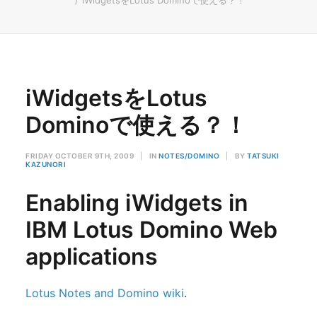
iWidgetsをLotus Dominoで使える？！
iWidgetsをLotus
Dominoで使える？！
FRIDAY OCTOBER 9TH, 2009
|
IN
NOTES/DOMINO
|
BY
TATSUKI
KAZUNORI
Enabling iWidgets in
IBM Lotus Domino Web
applications
Lotus Notes and Domino wiki
.