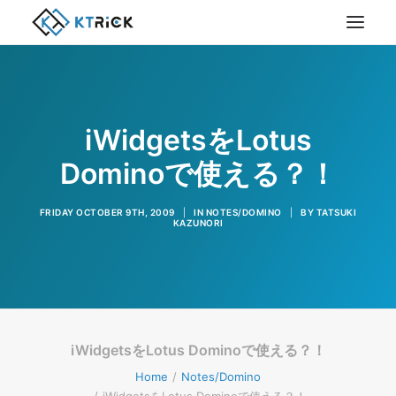
iWidgetsをLotus
Dominoで使える？！
FRIDAY OCTOBER 9TH, 2009
|
IN
NOTES/DOMINO
|
BY
TATSUKI
KAZUNORI
iWidgetsをLotus Dominoで使える？！
Home
Notes/Domino