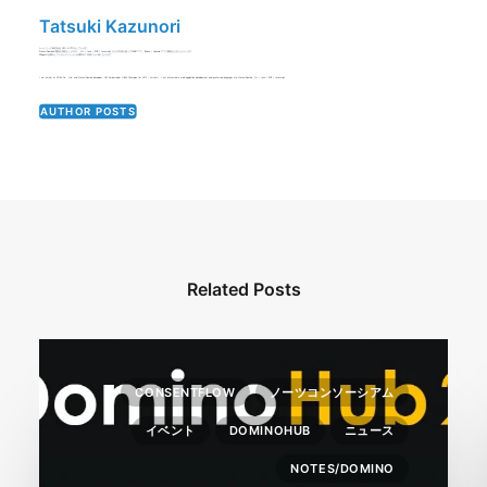
Tatsuki Kazunori
ケートリック株式会社 CEO & CTOをしています。
Notes/Dominoの開発を得意としますが、 C++ / Java / PHP / Javascript などの言語を使ってWEBアプリ、iPhone / Android アプリ開発などをしたりします。
XPagesの仕事をしているとテンションが通常の1.25倍ぐらい高くなります。
I am owner of KTrick Co., Ltd. and Notes/Domino developer. HCL Ambassador (IBM Champion for 2015 - current). I am interested in web application development and preferred languages are Notes/Domino, C++ / Java / PHP / Javascript.
AUTHOR POSTS
Related Posts
CONSENTFLOW
ノーツコンソーシアム
イベント
DOMINOHUB
ニュース
NOTES/DOMINO