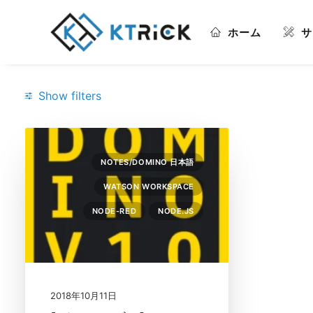
ホーム
サ
Show filters
Categories
NOTES/DOMINO 日本語
Node-Red
(1)
WATSON WORKSPACE
Node.JS
(1)
NODE-RED
NODE.JS
Notes/Domino 日本語
(1)
Watson Workspace
(1)
Search
2018年10月11日