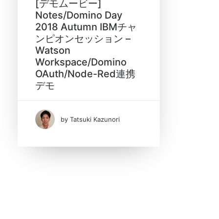
[デモムービー]
Notes/Domino Day
2018 Autumn IBMチャ
ンピオンセッション –
Watson
Date
Workspace/Domino
OAuth/Node-Red連携
10月 2018
(1)
デモ
Tags
by Tatsuki Kazunori
Apache
ApplicationInsights
AzureAD
CakePHP
CakePhp Plugin