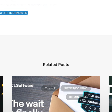
 am owner of KTrick Co., Ltd. and Notes/Domino developer. HCL Ambassador (IBM Champion for 2015 - current). I am interested in web application development and preferred languages are Notes/Domino, C++ / Java / PHP / Javascript.
AUTHOR POSTS
Related Posts
ニュース
NOTES/DOMINO
DOMINOHUB