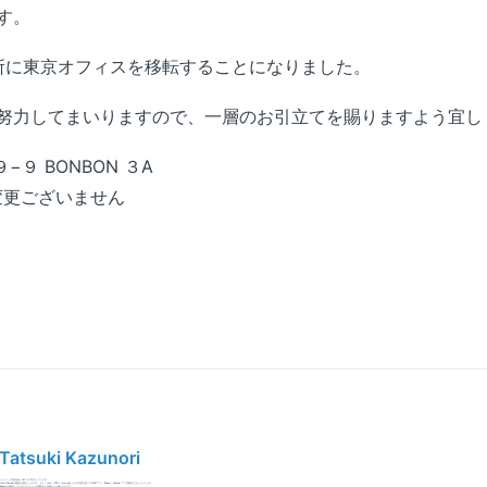
す。
住所に東京オフィスを移転することになりました。
努力してまいりますので、一層のお引立てを賜りますよう宜し
−９ BONBON ３A
の変更ございません
Tatsuki Kazunori
ケートリック株式会社 CEO & CTOをしています。
Notes/Dominoの開発を得意としますが、 C++ / Java / PHP / Javascript などの言語を使ってWEBアプリ、iPhone / Android アプリ開発などをしたりします。
XPagesの仕事をしているとテンションが通常の1.25倍ぐらい高くなります。