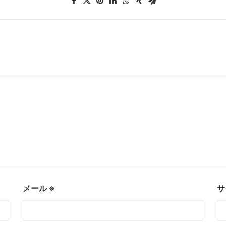
メール
※
サ