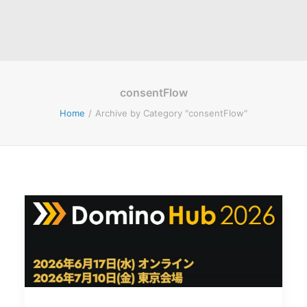
consentFlow
Home
Archive by Category "consentFlow"