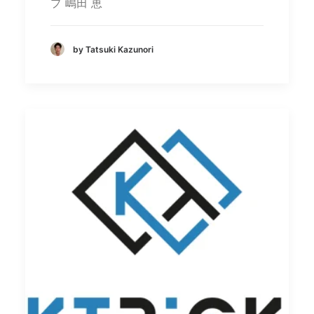
プ 嶋田 恵
by Tatsuki Kazunori