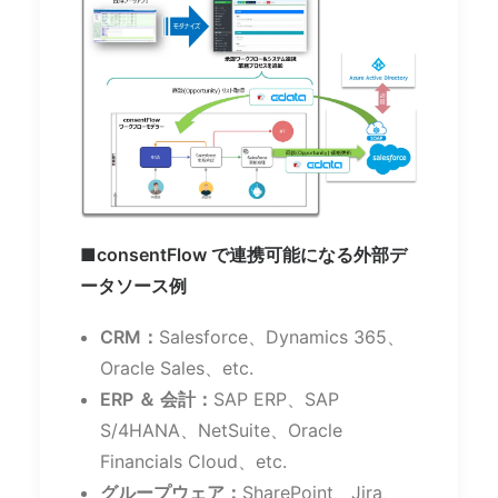
■consentFlow で連携可能になる外部デ
ータソース例
CRM：
Salesforce、Dynamics 365、
Oracle Sales、etc.
ERP ＆ 会計：
SAP ERP、SAP
S/4HANA、NetSuite、Oracle
Financials Cloud、etc.
グループウェア：
SharePoint、Jira、