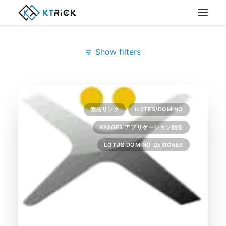
Show filters
Clear all
Lotus Domino Designer
Notes/Domino
開発リンク
NOTES/DOMINO
XPAGES アプリケーション開発
LOTUS DOMINO DESIGNER