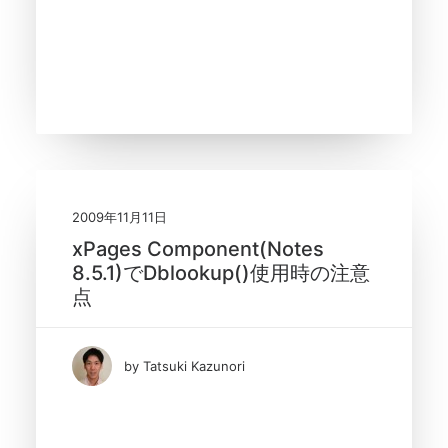
2009年11月11日
xPages Component(Notes
8.5.1)でDblookup()使用時の注意
点
by Tatsuki Kazunori