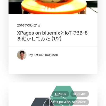
2016年09月21日
XPages on bluemixとIoTでBB-8
を動かしてみた (1/2)
by Tatsuki Kazunori
XPAGES
BLUEMIX
LOTUS DOMINO DESIGNER