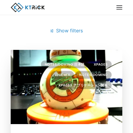
Show filters
Clear all
Bluemix
Notes/Domino
NOTES/DOMINO 日本語
XPAGES
BLUEMIX
NOTES/DOMINO
XPAGES アプリケーション開発