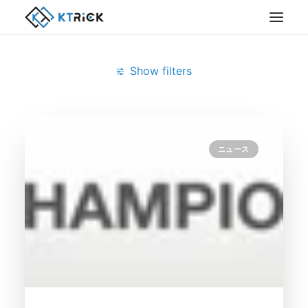
Show filters
Clear all
11月 2015
Notes/Domino
ニュース