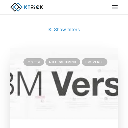
Show filters
Clear all
IBM Verse
ニュース
NOTES/DOMINO
IBM VERSE