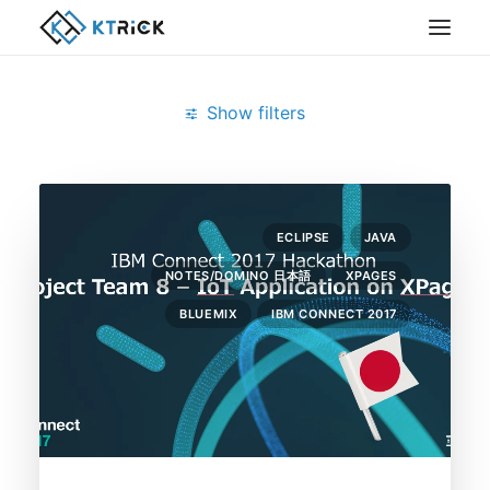
Show filters
Clear all
Bluemix
IBM Connect 2017
ECLIPSE
JAVA
NOTES/DOMINO 日本語
XPAGES
BLUEMIX
IBM CONNECT 2017