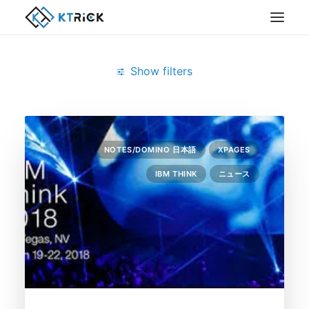
Show filters
Clear all
3月 2018
XPages
Notes/Domino
NOTES/DOMINO 日本語
XPAGES
IBM THINK
ニュース