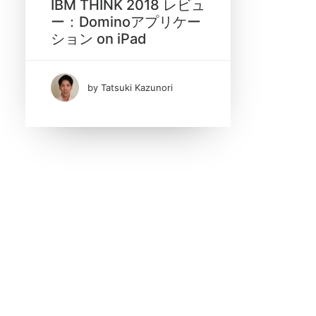
IBM THINK 2018 レビュ
ー：Dominoアプリケー
ション on iPad
Date
by Tatsuki Kazunori
3月 2018
(1)
Tags
IBM THINK
Lotus Domino Designer
Notes/Domino
XPages
XPages アプリケーション開