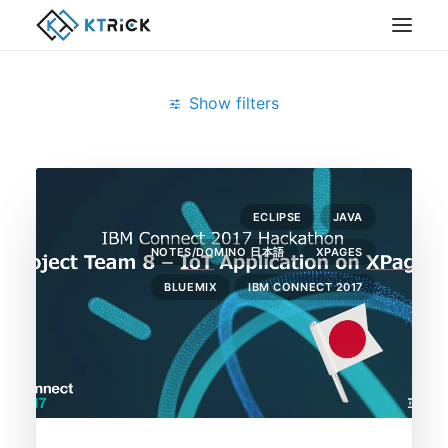
Show filters
Clear all
2月 2017
XPages アプリケーション開発
ECLIPSE
JAVA
NOTES/DOMINO 日本語
XPAGES
BLUEMIX
IBM CONNECT 2017