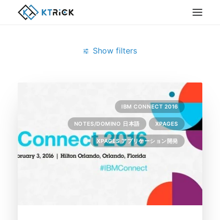
Show filters
Clear all
2月 2016
XPages
IBM CONNECT 2016
NOTES/DOMINO 日本語
XPAGES
XPAGES アプリケーション開発