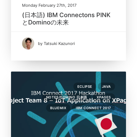
Monday February 27th, 2017
(日本語) IBM Connectons PINK
とDominoの未来
by Tatsuki Kazunori
ECLIPSE
JAVA
NOTES/DOMINO 日本語
XPAGES
BLUEMIX
IBM CONNECT 2017