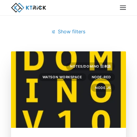
Show filters
Clear all
Node-Red
NOTES/DOMINO 日本語
WATSON WORKSPACE
NODE-RED
NODE.JS