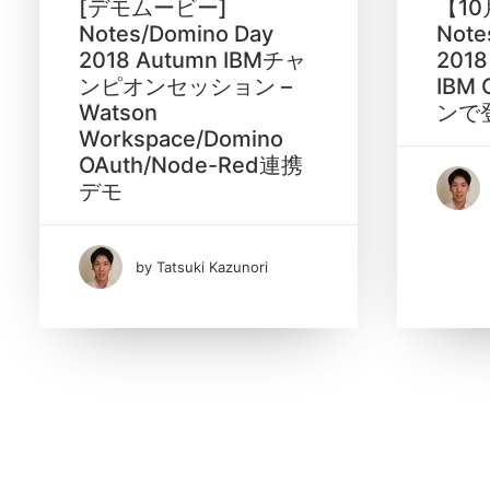
[デモムービー]
【10
ニュース
(2)
Notes/Domino Day
Note
2018 Autumn IBMチャ
2018
海外ソリューション
(1)
ンピオンセッション –
IBM
Watson
ンで
Search
Workspace/Domino
OAuth/Node-Red連携
デモ
by Tatsuki Kazunori
Date
10月 2018
(3)
Tags
ApplicationInsights