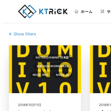
ホーム
サ
Show filters
Categories
NOTES/DOMINO 日本語
ISW
(1)
WATSON WORKSPACE
Node-Red
(1)
NODE-RED
NODE.JS
Node.JS
(1)
Notes/Domino 日本語
(3)
Watson Workspace
(1)
2018年10月11日
2018年
panagenda
(1)