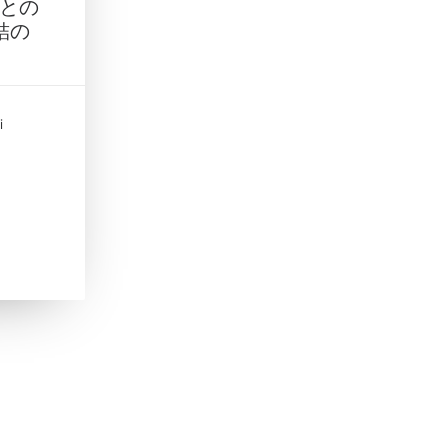
 との
結の
i