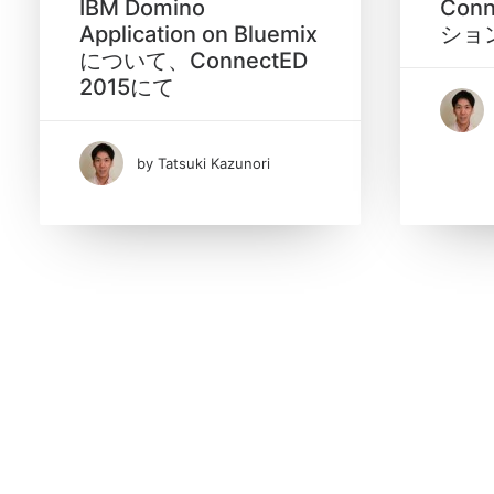
IBM Domino
Conn
Application on Bluemix
ショ
Date
について、ConnectED
2015にて
1月 2015
(2)
by Tatsuki Kazunori
Tags
IBM ConnectED
Lotus Domino Designer
Notes/Domino
XPages
XPages アプリケーション開
発
bluemix
watson