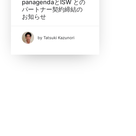
panagendaとISW との
Search
パートナー契約締結の
お知らせ
by Tatsuki Kazunori
Date
10月 2018
(1)
Tags
ApplicationInsights
IBM Connections
ISW
Kudos Badges