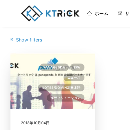
ホーム
サ
Show filters
Categories
PANAGENDA
ISW
ISW
(1)
ニュース
Notes/Domino 日本語
(1)
NOTES/DOMINO 日本語
panagenda
(1)
海外ソリューション
ニュース
(1)
海外ソリューション
(1)
2018年10月04日