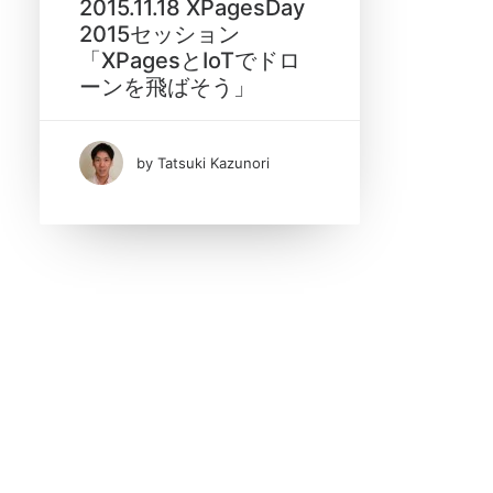
2015.11.18 XPagesDay
2015セッション
「XPagesとIoTでドロ
ーンを飛ばそう」
Date
11月 2015
by Tatsuki Kazunori
(1)
Tags
IoT Foundation
Notes/Domino
WebGL
XPages
XPages アプリケーション開