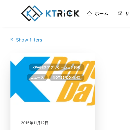
ホーム
サ
Show filters
Categories
XPAGES アプリケーション開発
Notes/Domino
(1)
ニュース
NOTES/DOMINO
XPages アプリケーション
開発
(1)
ニュース
(1)
Search
2015年11月12日