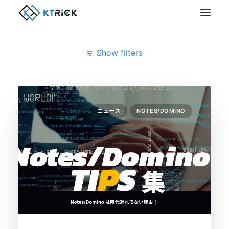
Show filters
Clear all
1月 2025
Notes/Domino
ニュース
NOTES/DOMINO