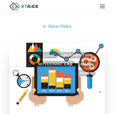
Show filters
Clear all
7月 2016
IBM Connect 2016
Notes/Domino
ニュース
IBM CONNECT 2016
NOTES/DOMINO 日本語
XPAGES
AVEEDO