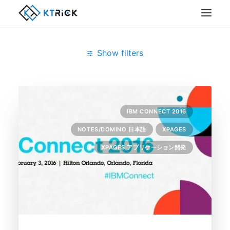
Show filters
Clear all
2月 2016
Notes/Domino
Notes/Domino
IBM CONNECT 2016
NOTES/DOMINO 日本語
XPAGES
XPAGES アプリケーション開発