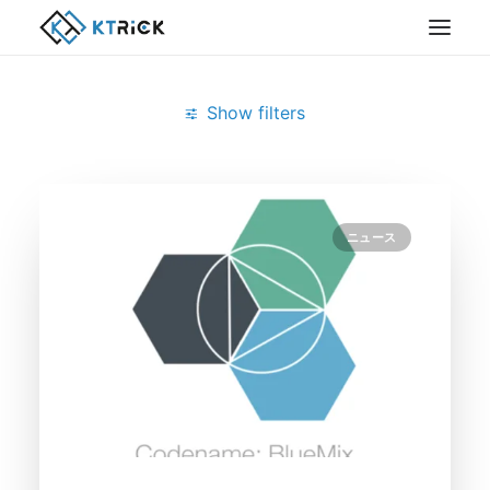
Show filters
Clear all
1月 2015
ニュース
Lotus Domino Designer
ニュース